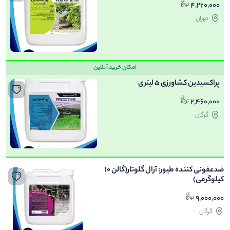
4,220,000
تهران
امکان خرید آنلاین
پراکسیدین کشاورزی 5 لیتری
2,460,000
گرگان
ضدعفونی کننده طیور: آرال گلوتار(گالن 10
کیلوگرمی)
9,000,000
گرگان