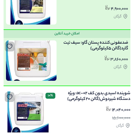
4,900,000
گرگان
امکان خرید آنلاین
ضدعفونی کننده پستان گاو: سیف تیت
گارد(گالن 5کیلوگرمی)
3,860,000
گرگان
شوینده اسیدی بدون کف ac-02: ویژه
10%
دستگاه شیردوش(گالن 20 کیلوگرمی)
14,040,000
15,600,000
گرگان