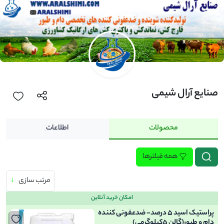
صنایع آرال شیمی
محصولات
اطلاعات
همه فیلترها
مرتب سازی
↓
امکان خرید آنلاین
پراستیک اسید 5 درصد- ضدعفونی کننده
دام و طیور(گالن 5کیلوگرمی)