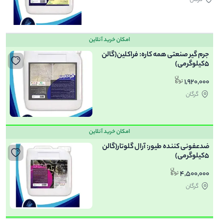
امکان خرید آنلاین
جرم گیر صنعتی همه کاره: فراکلین(گالن
5کیلوگرمی)
1,920,000
گرگان
امکان خرید آنلاین
ضدعفونی کننده طیور: آرال گلوتار(گالن
5کیلوگرمی)
4,500,000
گرگان