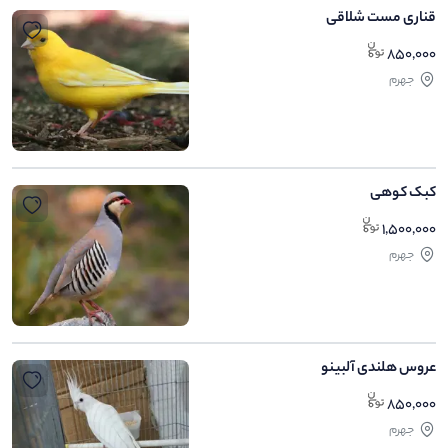
قناری مست شلاقی
850,000
جهرم
کبک کوهی
1,500,000
جهرم
عروس هلندی آلبینو
850,000
جهرم