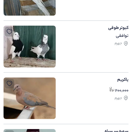
کبوتر طوقی
توافقی
جهرم
یاکریم
200,000
جهرم
سهره سر سیاه