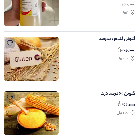
1,600,000
تهران
گلوتن گندم 80درصد
96,000
اصفهان
گلوتن 60 درصد ذرت
66,000
اصفهان