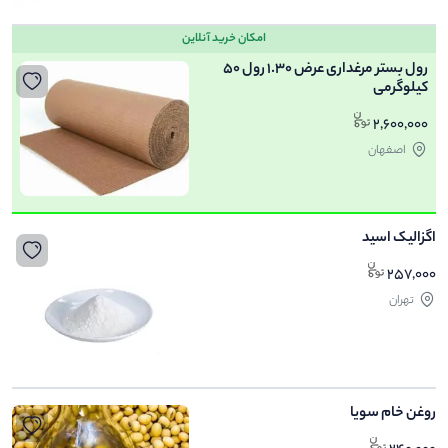
امکان خرید آنلاین
رول بستر مرغداری عرض 1.30 رول 50
کیلوگرمی
2,600,000
اصفهان
اگزالیک اسید
257,000
تهران
روغن خام سویا