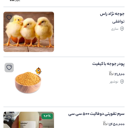
جوجه نژاد راس
توافقی
ساری
پودر جوجه با کیفیت
21,800
نوشهر
سرم تقویتی دوفالیت 500 سی سی
9.4%
1,450,000