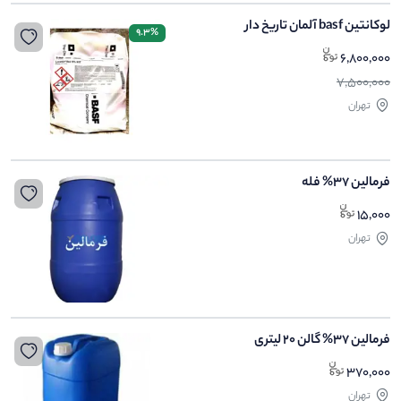
لوکانتین basf آلمان تاریخ دار
9.3%
6,800,000
7,500,000
تهران
فرمالین 37% فله
15,000
تهران
فرمالین 37% گالن 20 لیتری
370,000
تهران