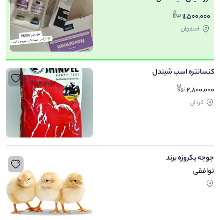
11,500,000
اصفهان
کنسانتره اسب شیندل
2,800,000
کردان
جوجه یکروزه برند
توافقی