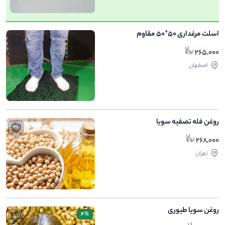
اسلت مرغداری 50*50 مقاوم
265,000
اصفهان
روغن فله تصفیه سویا
268,000
تهران
روغن سویا طیوری
4%