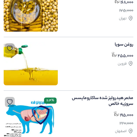
168,000
175,000
تهران
روغن سویا
255,000
قزوین
مخمر هیدرولیز شده ساکارومایسس
11.4%
سروزیه خالص
195,000
220,000
اصفهان