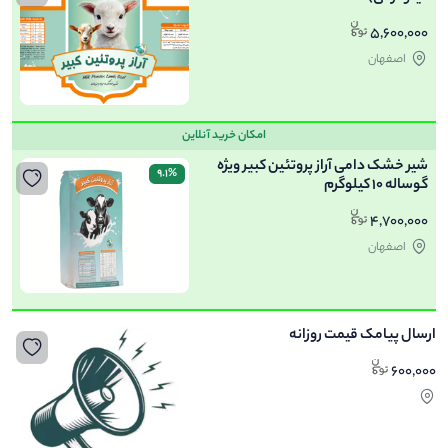
5,600,000
اصفهان
امکان خرید آنلاین
شیر خشک دامی آراز پروتئین کبیر ویژه
9.1%
گوساله 10 کیلوگرم
4,700,000
اصفهان
ارسال پیامک قیمت روزانه
600,000