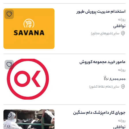
استخدام مدیریت پرورش طیور
روزانه
توافقی
ساير (شهرهای مجاور)
مامور خرید مجموعه کوروش
روزانه
8,000,000
ساير (تمام نقاط کشور)
جویای کار دامپزشک دام سنگین
روزانه
توافقی