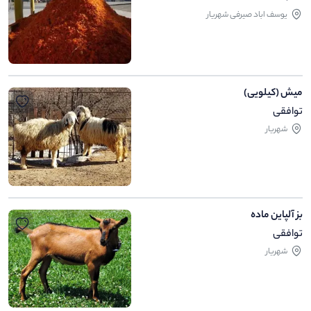
یوسف اباد صیرفی شهریار
میش (کیلویی)
توافقی
شهریار
بز آلپاین ماده
توافقی
شهریار