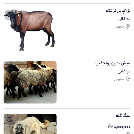
بز آلپاین نر تکه
توافقی
شهریار
میش بدون بره جفتی
توافقی
شهریار
سگ گله
8,000,000