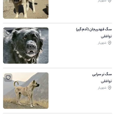
شهریار
سگ قهدریجان (آدم گیر)
توافقی
شهریار
سگ نر سرابی
توافقی
شهریار