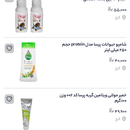
55,000
کرج
شامپو حیوانات پرسا مدل protein حجم
250 میلی لیتر
40,000
کرج
خمیر مولتی ویتامین گربه پرسا کد 002 وزن
100 گرم
49,900
کرج