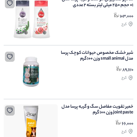
01 حجم 250 میلی لیتر بسته 2 عددی
103,000
کرج
شیر خشک مخصوص حیوانات کوچک پرسا
مدل small animal وزن 100 گرم
89,170
کرج
خمیر تقویت مفاصل سگ و گربه پرسا مدل
joint paste وزن 100 گرم
66,000
کرج