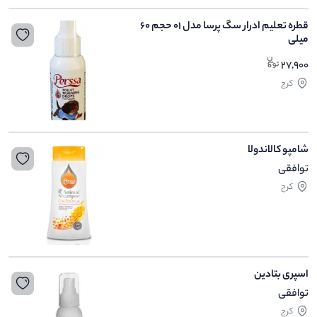
قطره تعلیم ادرار سگ پرسا مدل 01 حجم 60
میلی
27,900
کرج
شامپو کالاندولا
توافقی
کرج
اسپری بتادین
توافقی
کرج