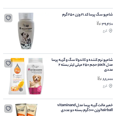
شامپو سگ پرسا کد 21 وزن 250 گرم
39,460
کرج
شامپو نرم کننده و کاندولا سگ و گربه پرسا
مدل pack حجم 250 میلی لیتر بسته 2
عددی
88,000
کرج
خمیر مالت گربه پرسا مدل vitaminand
hairball وزن 100 گرم بسته دو عددی