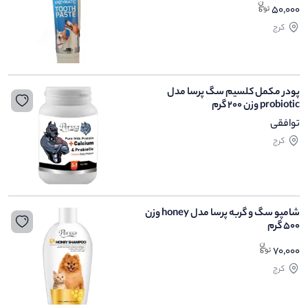
50,000
کرج
پودر مکمل کلسیم سگ پرسا مدل
probiotic وزن 200 گرم
توافقی
کرج
شامپو سگ و گربه پرسا مدل honey وزن
500 گرم
70,000
کرج