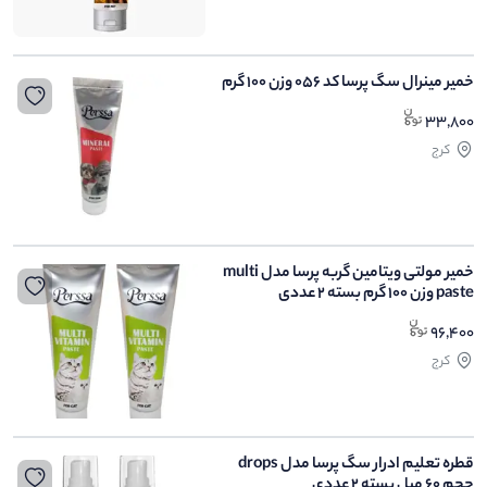
خمیر مینرال سگ پرسا کد 056 وزن 100 گرم
33,800
کرج
خمیر مولتی ویتامین گربه پرسا مدل multi
paste وزن 100 گرم بسته 2 عددی
96,400
کرج
قطره تعلیم ادرار سگ پرسا مدل drops
حجم 60 میل بسته 2 عددی