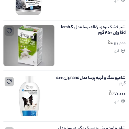
کرج
شیر خشک بره و بزغاله پرسا مدل lamb &
kid وزن 450 گرم
126,000
کرج
شامپو سگ و گربه پرسا مدل nano وزن 500
گرم
70,000
کرج
شامپو ضد ریزش مو سگ و گربه پرسا مدل