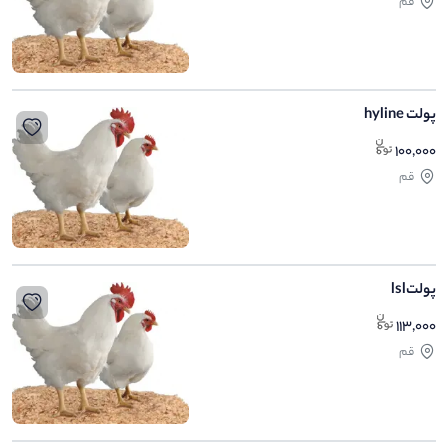
قم
پولت hyline
100,000
قم
پولتlsl
113,000
قم