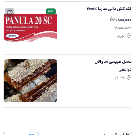
کنه کش دانی ساربا 200cc
10%
1,800,000
2,000,000
تهران
عسل طبیعی ساوالان
توافقی
اردبیل