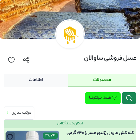
عسل فروشی ساوالان
محصولات
اطلاعات
همه فیلترها
مرتب سازی
↓
امکان خرید آنلاین
کنه کش مارول (زنبور عسل) 740 گرمی
38.7%