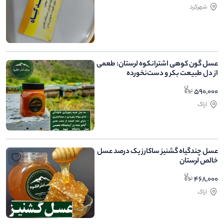
شهرکرد
عسل گون کوهی اشترانکوه لرستان: طعمی
از دل طبیعت بکر و دست‌نخورده
590,000
اراک
عسل چندگیاه گشنیز ساکارز یک درصد عسل
خالص لرستان
468,000
اراک