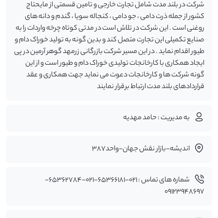
شرکت در بلند مدت شامل تجارت خارجی و تامین قسمتی از مایحتاج
کشور از جمله ذرت دامی ، جو دامی ، کنجاله سویا ، گندم و دانه های
روغنی است . این شرکت در تلاش است در مدتی کوتاه چرخه واردات را به
صنایع تکمیلی این تجارت متصل کند و بدین گونه به تولید خوراک دام و
طیور اقدام نماید . در این مسیر شرکت بازرگانی زرمهد گوهر آرمین در پی
ایجاد همکاری با کارخانجات تولیدی خوراک دام و طیور است و از این
گونه شرکت ها و کارخانجات دعوت می نماید جهت همکاری و عقد
قراردادهای بلند مدت ارتباط برقرار نمایند
به مدیریت : حامد مهدیه
اندیشه-بازار نقش جهان-واحد387
شماره های تماس : 021-65366181-021-65362784-
09123948697