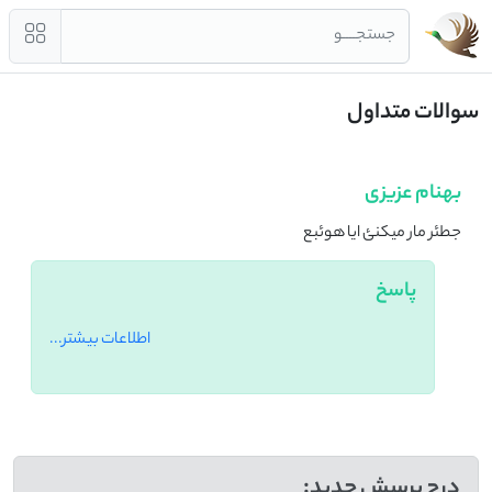
جستجــــو
سوالات متداول
بهنام عزیزی
جطئر مار میکنئ ایا هوئبع
پاسخ
اطلاعات بیشتر...
درج پرسش جدید: