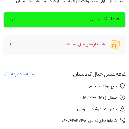
عسل خیال دارای محصولات 100% طبیعی از کوهستان های کردستان
خدمات کارشناسی
هشدار های قبل معامله
غرفه عسل خیال کردستان
مشاهده غرفه
نوع غرفه : شخصی
فعال از : 1401/07/14
مدیریت : فرشاد مردوخی
شماره های تماس : 09204204740