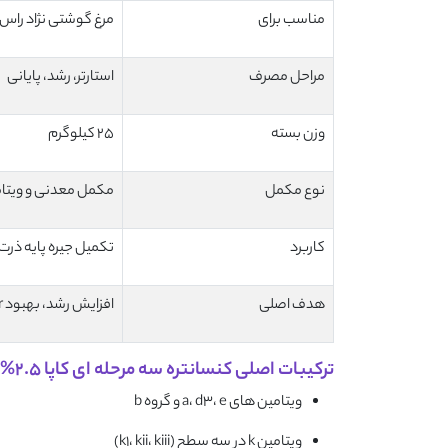
مناسب برای
مرغ گوشتی نژاد راس
مراحل مصرف
استارتر، رشد، پایانی
وزن بسته
25 کیلوگرم
نوع مکمل
مکمل معدنی و ویتام
کاربرد
تکمیل جیره پایه ذرت
هدف اصلی
افزایش رشد، بهبود fcr، سلامت گله
ترکیبات اصلی کنسانتره سه مرحله ای کاپا 2.5% راس
ویتامین های a، d3، e و گروه b
ویتامین k در سه سطح (k1، kii، kiii)