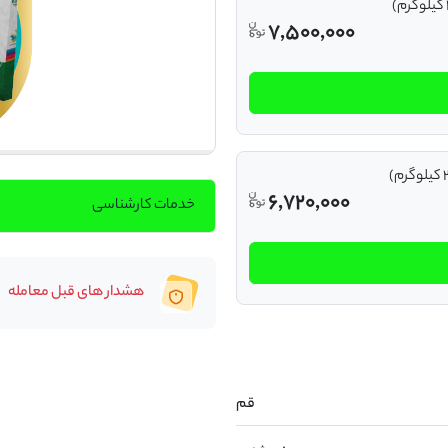
7,500,000
6,720,000
خدمات کارشناسی
هشدار های قبل معامله
قم