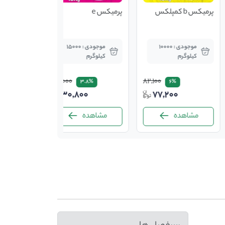
کس
پرمیکس e
کنسانتره سه مرحله ای
کاپا 2.5 درصد نژاد راس
موجودی : 10000
موجودی : 15000
موجودی : 2000
وگرم
کیلوگرم
بسته
32,000
82,100
3.8%
6%
313,604
30,800
77,200
اهده
مشاهده
مشاهده