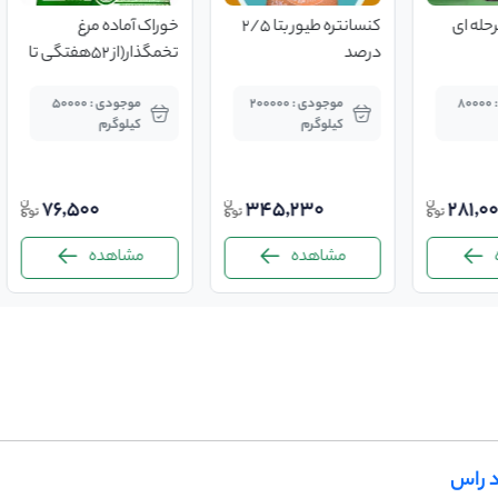
کنسانتره طیور بتا 2/5
خوراک آماده مرغ
پرمیکس b کمپل
درصد
تخمگذار(از 52هفتگی تا
پایان)
موجودی : 200000
موجودی : 50000
کیلوگرم
کیلوگرم
کیل
76,500
345,230
مشاهده
مشاهده
مش