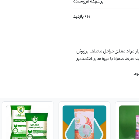
بر عهده فروشنده
961 بازدید
کنسانتره کاپا  سه مرحله ای از نظر تطابق جیره ای و آنالیزی با نیاز مواد مغذی مراحل مختلف  پرورش 
پرنده، دارای بالاترین  دقت است. بنابراین کنسانتره ای مقرون به صرفه همراه با جیره ها ی اقتصادی 
                                                                                                                                                  