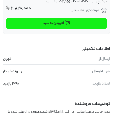
پودر چربی امگاگلد امگا3 (2/5 کیلوگرمی)
2,820,000
موجودی : 100 سطل
افزودن به سبد
اطلاعات تکمیلی
ارسال از
تهران
هزینه ارسال
بر عهده خریدار
تعداد بازدید
2792 بازدید
توضیحات فروشنده
پودر چربی ماهی اسانس دار غنی از امگا 3 ارزشمند epa و dha غنی شده با 