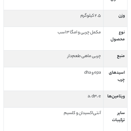
وزن
۲.۵ کیلوگرم
نوع
مکمل چربی و امگا ۳ اسب
محصول
منبع
چربی ماهی طعم‌دار
اسیدهای
epa و dha
چرب
ویتامین‌ها
a، d3، e
سایر
آنتی‌اکسیدان و کلسیم
ترکیبات