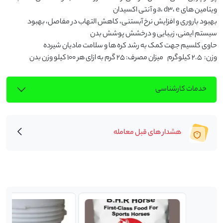
بهبود باروری و افزایش نرخ آبستنی، کاهش التهاب در مفاصل، بهبود 
وزن:  2.5 کیلوگرم    میزان مصرف: 25 گرم به ازای هر 100 کیلو وزن بدن
خدمات کارشناسی
هشدار های قبل معامله