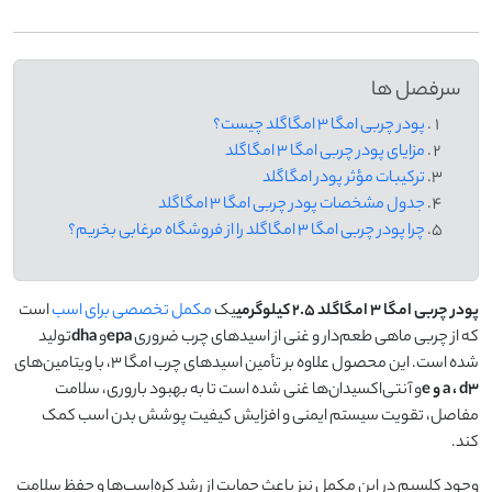
سرفصل ها
پودر چربی امگا ۳ امگاگلد چیست؟
مزایای پودر چربی امگا ۳ امگاگلد
ترکیبات مؤثر پودر امگاگلد
جدول مشخصات پودر چربی امگا ۳ امگاگلد
چرا پودر چربی امگا ۳ امگاگلد را از فروشگاه مرغابی بخریم؟
پودر چربی امگا
۳
امگاگلد
۲.۵
کیلوگرمی
یک
مکمل تخصصی برای اسب
است
که از چربی ماهی طعم‌دار و غنی از اسیدهای چرب ضروری
epa
و
dha
تولید
شده است. این محصول علاوه بر تأمین اسیدهای چرب امگا ۳، با ویتامین‌های
d3
،
a
و
e
و آنتی‌اکسیدان‌ها غنی شده است تا به بهبود باروری، سلامت
مفاصل، تقویت سیستم ایمنی و افزایش کیفیت پوشش بدن اسب کمک
کند.
وجود کلسیم در این مکمل نیز باعث حمایت از رشد کره‌اسب‌ها و حفظ سلامت