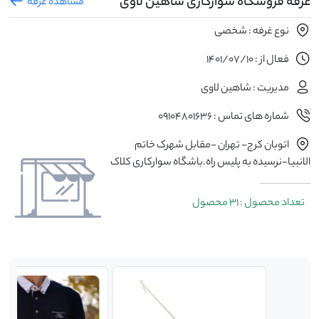
غرفه فروشگاه سوارکاری شاهین لاوی
مشاهده غرفه
نوع غرفه : شخصی
فعال از : 1401/07/10
مدیریت : شاهین لاوی
شماره های تماس : 09104801636
اتوبان کرج- تهران -مقابل شهرک خاتم
الانبیا-نرسیده به پلیس راه.باشگاه سوارکاری کلاک
تعداد محصول : 31 محصول