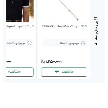
گانزا
شلاق درساژ دسته استیل cavalier
ﺗﯽ ﺷﺮﺕ مردانه سوارکاری
موجودی : 2 بسته
موجودی : 2 عدد
50,000
1,250,000
2,24
مشاهده
مشاهده
-