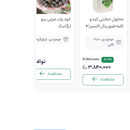
محلول حمایتی کبد و
کود پلت مرغی بیو
کلیه طیور رنال اکسیر (4
ارگانیک
لیتر)
موجودی : 380
موجودی : کیلوگرم
گالن
4,960,000
22.6%
توافقی
3,840,000
مشاهده
مشاهده