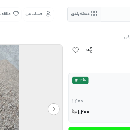
دسته بندی
حساب من
علاقه 
غی
14.3%
1,400
1,200