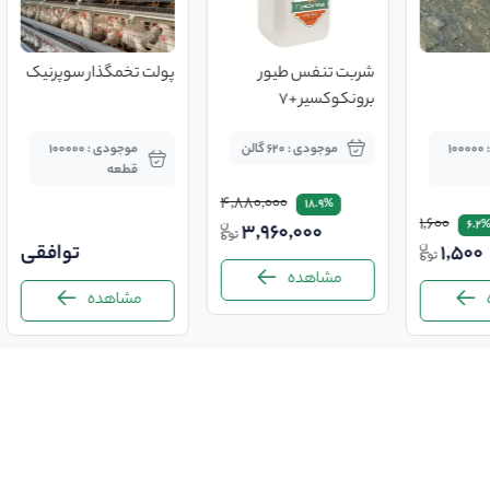
شربت تنفس طیور
پولت تخمگذار سوپرنیک
برونکوکسیر +7
موجودی : 100000
موجودی : 620 گالن
موجودی : 100000
قطعه
4,880,000
18.9%
1,600
6.2
3,960,000
1,500
توافقی
مشاهده
مشاهده