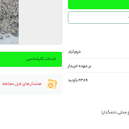
خرم آباد
خدمات کارشناسی
بر عهده خریدار
2389 بازدید
هشدار های قبل معامله
غ محلی تخمگذار)