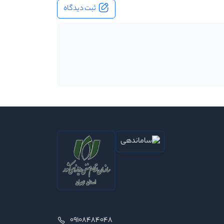
ثبت دیدگاه
09108484048