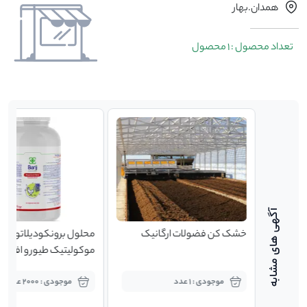
همدان.بهار
تعداد محصول : 1 محصول
خشک کن فضولات ارگانیک
محلول برونکودیلاتور رسپ
موکولیتیک طیور و افزایش
سیستم ایمنی (یک لیتری)
موجودی : 1 عدد
موجودی : 2000 عدد