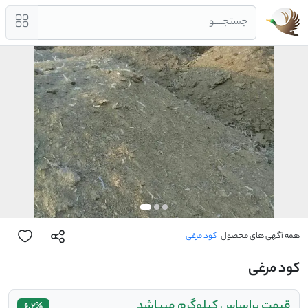
جستجــــو
همه آگهی های محصول
کود مرغی
کود مرغی
قیمت براساس کیلوگرم میباشد
6.2%