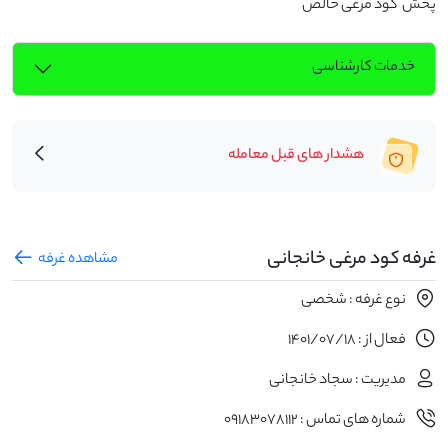
پخش  کود مرغی خالص
خدمات کارشناسی
هشدار های قبل معامله
غرفه کود مرغی خانجانی
مشاهده غرفه
نوع غرفه : شخصی
فعال از : 1401/07/18
مدیریت : سجاد خانجانی
شماره های تماس : 09183078112