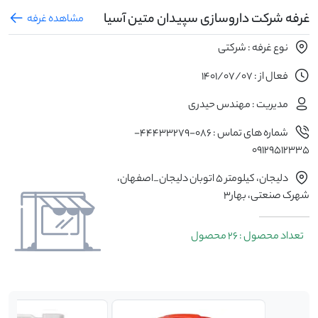
غرفه شرکت داروسازی سپیدان متین آسیا
مشاهده غرفه
نوع غرفه : شرکتی
فعال از : 1401/07/07
مدیریت : مهندس حیدری
شماره های تماس : 086-44433279-
09129512335
دلیجان، کیلومتر 5 اتوبان دلیجان_اصفهان،
شهرک صنعتی، بهار3
تعداد محصول : 26 محصول