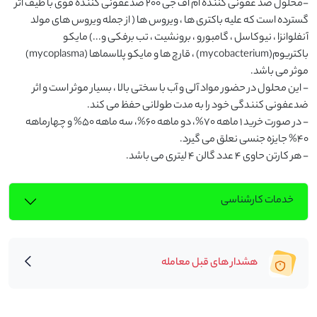
-محلول ضد عفونی کننده ام اف جی 200 ضدعفونی کننده قوی با طیف اثر 
گسترده است که علیه باکتری ها ، ویروس ها ( از جمله ویروس های مولد 
آنفلوانزا ، نیوکاسل ، گامبورو ، برونشیت ، تب برفکی و...) مایکو 
باکتریوم(mycobacterium) ، قارچ ها و مایکو پلاسماها (mycoplasma) 
- این محلول در حضور مواد آلی و آب با سختی بالا ، بسیار موثر است و اثر 
- در صورت خرید 1 ماهه 70%، دو ماهه 60%، سه ماهه 50% و چهارماهه 
- هر کارتن حاوی 4 عدد گالن 4 لیتری می باشد.
خدمات کارشناسی
هشدار های قبل معامله