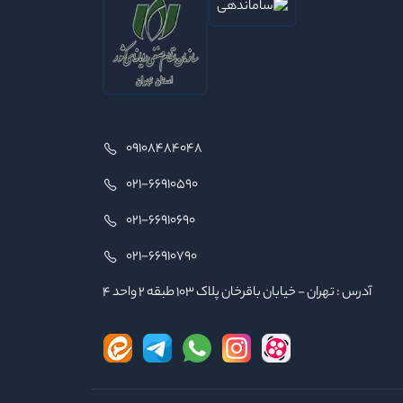
09108484048
021-66910590
021-66910690
021-66910790
آدرس : تهران - خیابان باقرخان پلاک ۱۰۳ طبقه ۲ واحد ۴