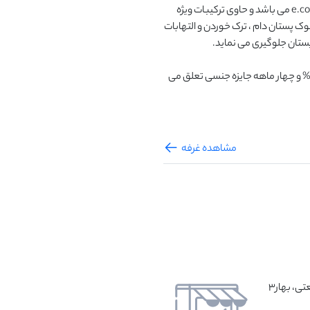
کلیه میکروارگانیسم های مولد ورم پستان (mastitis) مانند e.coli می باشد و حاوی ترکیبات ویژه 
ایجاد کننده لایه محافظ و نرم کننده است که از خشک شدن نوک پستان دام ، ترک خوردن و التهابات 
-در صورت خرید یک ماهه70%، دوماهه 60% ، سه ماهه 50% و چهار ماهه جایزه جنسی تعلق می 
مشاهده غرفه