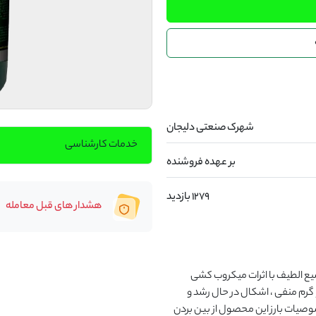
شهرک صنعتی دلیجان
خدمات کارشناسی
بر عهده فروشنده
1279 بازدید
هشدار های قبل معامله
محلول ضدعفونی کننده پاوین d7 یک ضدعفونی کننده وسیع الطیف با اثرات میکروب کشی 
مناسب می باشد . این محلول بر روی باکتری های گرم مثبت و گرم منفی ، اشکال در حال رشد و 
اسپور باکتری ها ، ویروس ها و قارچ ها موثر است . یکی از خصوصیات بارز این محصول از بین بردن 