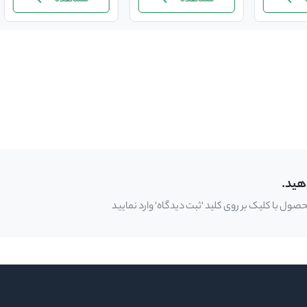
هید.
ل با کلیک بر روی کلید 'ثبت دیدگاه' وارد نمایید