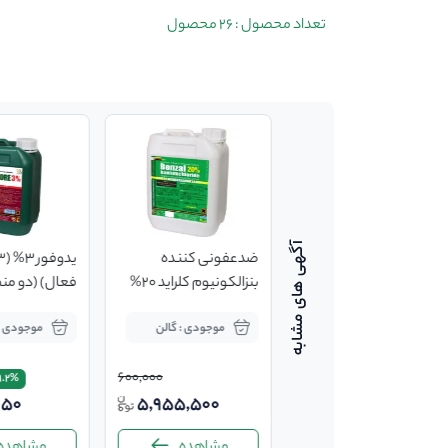
تعداد محصول : 26 محصول
ضدعفونی کننده
ضدعفونی کننده
ستریماید (ساولن)
بنزالکونیوم کلراید 20%
فعال) (دو من
محلول ضدعفونی کننده
موجودی : گالن
موجودی : گالن
موجودی : 
موضعی
600,000
1.2%
توافقی
5,955,500
450
مشاهده
مشاهده
مشاهده