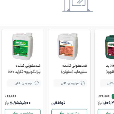
یدوفور 3% (3% ید
ضدعفونی کننده
ضدعفونی کننده
ظوره)
ستریماید (ساولن)
بنزالکونیوم کلراید 20%
محلول ضدعفونی کننده
گالن
موجودی : گالن
موجودی : گالن
موضعی
600,000
1,120,000
1,106,
توافقی
5,955,500
مشاهده
مشاهده