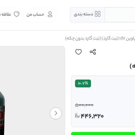
دسته بندی
حساب من
علاقه 
ین d7 (تیت گارد) (تیت گارد بدون چکه)
10.7%
500,000
446,320