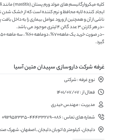
گیرد.
غرفه شرکت داروسازی سپیدان متین آسیا
نوع غرفه : شرکتی
فعال از : 1401/07/07
مدیریت : مهندس حیدری
شماره های تماس : 086-44433279-09129512335
دلیجان، کیلومتر 5 اتوبان دلیجان_اصفهان، شهرک صنعتی، بهار3