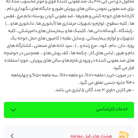
محلول دی اس جی 200 یک ضدعفونی کننده قوی و موثر محسوب شده که 
برای ضدعفونی نمودن سالن های پرورش طیور و جایگاه های نگهداری دام ، 
کارخانه های جوجه کشی و هچرها ، ضدعفونی کردن پوسته تخم مرغ ، قفس 
ها ، کلیه سطوح ، لوازم و تجهیزات مرغداری ها (آبخوری ها ، دانخوری ها و...) 
، زایشگاه ، گوساله دانی ها ، کلینیک ها و بیمارستان های دامپزشکی ، کلیه 
تجهیزات و لوازم بیمارستانی ، وسایل نقلیه ( کامیون های حمل جوجه یک 
روزه ، دان ، دام ، کود ، مرغ زنده و...) ، سرد خانه های صنعتی ، کشتارگاه های 
دام و طیور ، لباس های کار ، چکمه ها ، کف پوش ها و... همچنین در حوضچه 
های ضدعفونی کننده در ورودی فارم ها و سالن های پرورش ، مورد استفاده 
- در صورت خرید 1 ماهه 70%، دو ماهه 60%، سه ماهه 50% و چهارماهه 
- هر کارتن حاوی 3 عدد گالن 5 لیتری می باشد.
خدمات کارشناسی
هشدار های قبل معامله