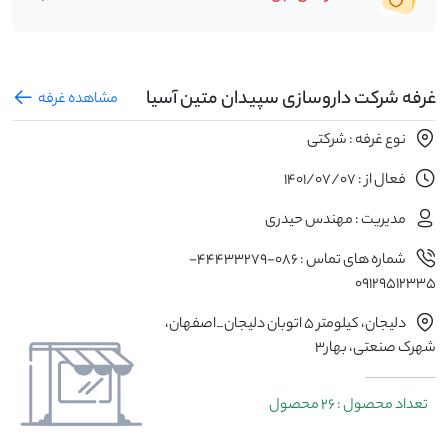
غرفه شرکت داروسازی سپیدان متین آسیا
مشاهده غرفه
نوع غرفه : شرکتی
فعال از : 1401/07/07
مدیریت : مهندس حیدری
شماره های تماس : 086-44433279-
09129512335
دلیجان، کیلومتر 5 اتوبان دلیجان_اصفهان،
شهرک صنعتی، بهار3
تعداد محصول : 26 محصول