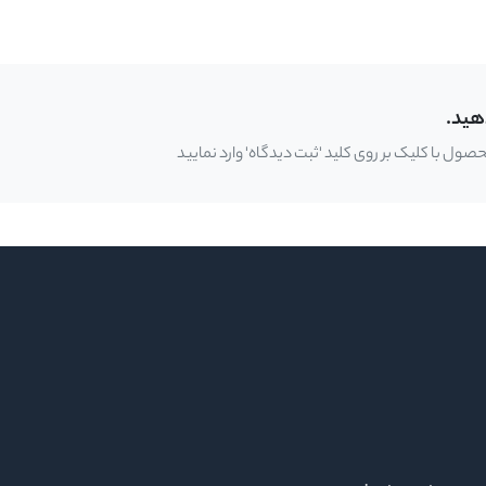
هید.
ل با کلیک بر روی کلید 'ثبت دیدگاه' وارد نمایید