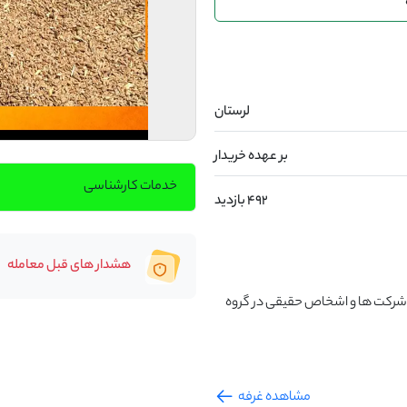
لرستان
بر عهده خریدار
خدمات کارشناسی
492 بازدید
هشدار های قبل معامله
در حال حاضر گندم شکسته یا دانه مرغی  جهت ثبت سفارش شرکت ها و اشخاص حقیقی در گروه 
مشاهده غرفه