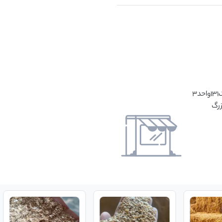
دفترمرکزی:تهران،سعادت آباد،خیابان علامه1جنوبی پلاک131واحد3
زرگ