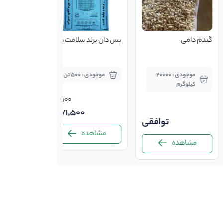
گندم دامی
پس دان برند سلامت دان
موجودی : 20000
موجودی : 500 تن
کیلوگرم
22,500
71,500
توافقی
مشاهده
مشاهده