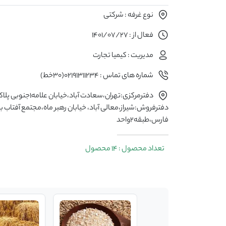
نوع غرفه : شرکتی
فعال از : 1401/07/27
مدیریت : کیمیا تجارت
شماره های تماس : 02191311234(30خط)
دفترفروش:شیراز،معالی آباد، خیابان رهبر ماه،مجتمع آفتاب ب
فارس،طبقه2واحد
تعداد محصول : 14 محصول