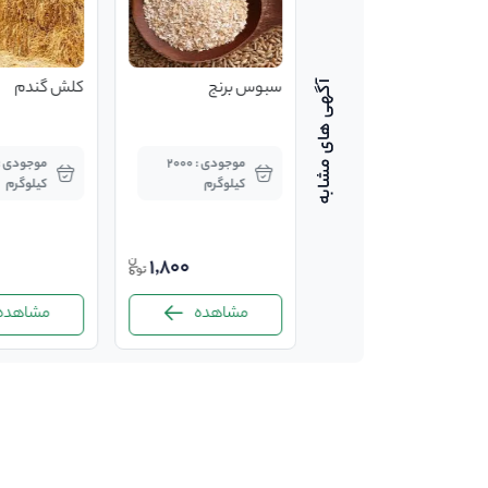
گندم دامی
سبوس برنج
کلش گندم
موجودی : 150 تن
موجودی : 2000
کیلوگرم
کیلوگرم
13,800
3.6%
13,300
1,800
مشاهده
مشاهده
مشاهده
-