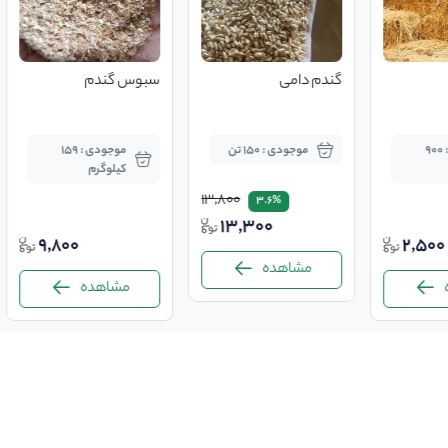
گندم دامی
سبوس گندم
موجودی : 900
موجودی : 150 تن
موجودی : 159
کیلوگرم
13,800
3.6%
13,300
9,800
2,500
مشاهده
مشاهده