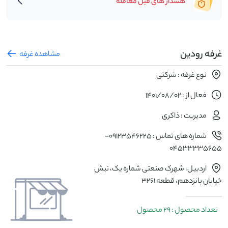
هشدار های قبل معامله
غرفه رودین
مشاهده غرفه
نوع غرفه : شرکتی
فعال از : 1401/08/02
مدیریت : ذاکری
شماره های تماس : 09123546225-
04533335655
اردبیل، شهرک صنعتی شماره یک، نبش
خیابان پانزدهم، قطعه 3261
تعداد محصول : 29 محصول