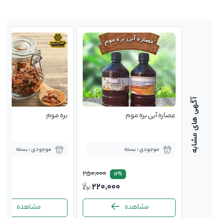
عصاره آبی بره موم
بره موم
موجودی : بسته
موجودی : بسته
250,000
12%
1,40
220,000
ت
مشاهده
مشاهده