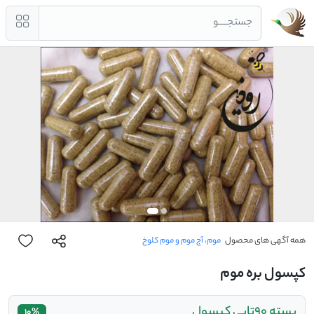
جستجــــو
همه آگهی های محصول
موم، آج موم و موم کلوخ
کپسول بره موم
بسته 90تایی کپسول
10%