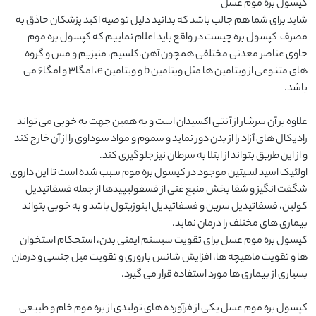
شاید برای شما هم جالب باشد که بدانید دلیل توصیه اکید پزشکان حاذق به 
مصرف  کپسول بره چیست در واقع باید اعلام نماییم که کپسول بره موم 
حاوی عناصر معدنی مختلفی همچون آهن،کلسیم، منیزیم و مس و گروه 
های متنوعی از ویتامین ها مثل ویتامین b و ویتامین e، امگا3 و امگا6 می 
علاوه بر آن سرشار از آنتی اکسیدان است و به همین جهت به خوبی می تواند 
رادیکال های آزاد را از بدن دور نماید و سموم و مواد سوداوی را از آن خارج کند 
اولئیک اسید لسیتین موجود در کپسول بره موم سبب شده است تا این داروی 
شگفت انگیز و شفا بخش منبع غنی از فسفولیپیدها از جمله فسفاتیدیل 
کولین، فسفاتیدیل سرین و فسفاتیدیل اینوزیتول باشد و به خوبی بتواند 
کپسول بره موم عسل برای تقویت سیستم ایمنی بدن، استحکام استخوان 
ها و تقویت ماهیچه ها، افزایش شانس باروری و تقویت میل جنسی و درمان 
کپسول بره موم عسل یکی از فرآورده های تولیدی از بره موم خام و طبیعی 