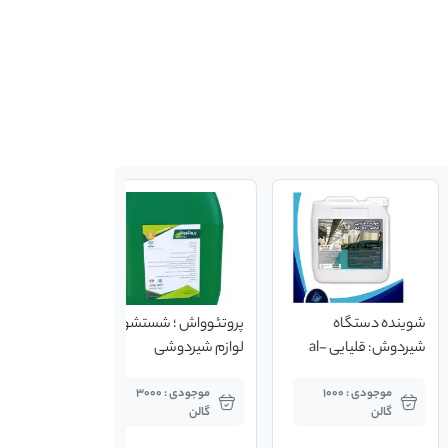
شوینده دستگاه
پروتئوواش ؛ شستشوی
شیردوش: قلیایی al-
لوازم شیردوشی
02(گالن 5 کیلوگرمی)
موجودی : 1000
موجودی : 3000
گالن
گالن