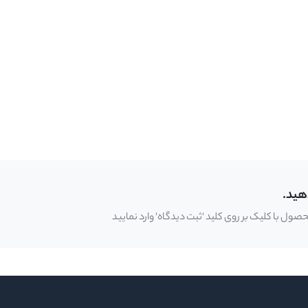
هید.
ل با کلیک بر روی کلید 'ثبت دیدگاه' وارد نمایید