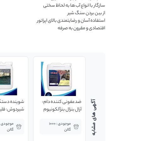
اقتصادی و مقرون به صرفه
شوینده اسیدی بدون
ضدعفونی کننده دام:
شوینده دستگ
کف ac-02: ویژه دستگاه
آرال بنزال بنزآلکونیوم
شیردوش(گالن 20
کلراید 20% دام و طیور
02(گالن 5 کیلوگرمی)
موجودی : 1000
موجودی : 1000
کیلوگرمی)
(گالن 20 کیلوگرمی)
گالن
گالن
گالن