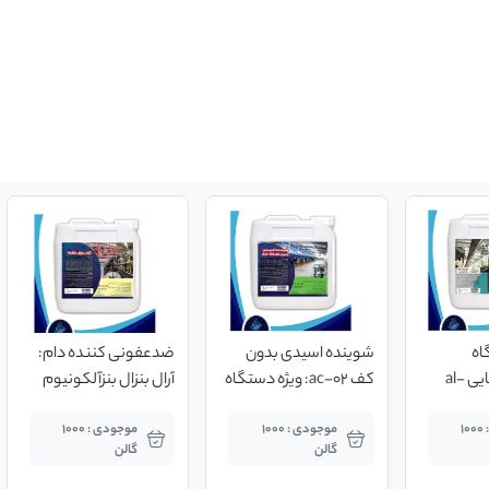
اه
شوینده اسیدی بدون
ضدعفونی کننده دام:
شیردوش: قلیایی al-
کف ac-02: ویژه دستگاه
آرال بنزال بنزآلکونیوم
شیردوش(گالن 20
کلراید 20% دام و طیور
موجودی : 1000
موجودی : 1000
موجودی : 1000
کیلوگرمی)
(گالن 20 کیلوگرمی)
گالن
گالن