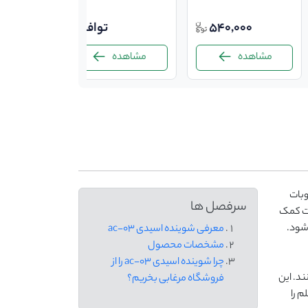
540,000
توافقی
مشاهده
مشاهده
بات
سرفصل ها
ات کمک
شود.
معرفی شوینده اسیدی ac-03
مشخصات محصول
چرا شوینده اسیدی ac-03 را از
د. این
فروشگاه مرغابی بخریم؟
م را