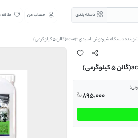
دسته بندی
حساب من
علاقه 
وینده دستگاه شیردوش: اسیدی ac-03(گالن 5 کیلوگرمی)
895,000