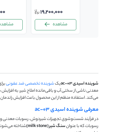
15,600,000
10%
00
19,200,000
14,040,000
مشاهده
مشاهده
مشاهده
-
شوینده اسیدی
ac-03
یک
شوینده تخصصی ضد عفونی
برا
معدنی ناشی از سختی آب و باقی‌مانده املاح شیر، به افز
می‌کند. استفاده منظم از این محصول باعث افزایش راندم
معرفی شوینده اسیدی ac-03
در فرآیند شست‌وشوی تجهیزات شیردوش، رسوبات معدنی و املا
رسوبات که با عنوان
سنگ شیر
(milk stone)
شناخته می‌شوند،