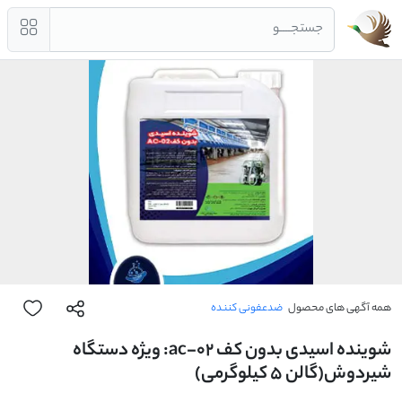
جستجــــو
همه آگهی های محصول
ضدعفونی کننده
شوینده اسیدی بدون کف ac-02: ویژه دستگاه
شیردوش(گالن 5 کیلوگرمی)