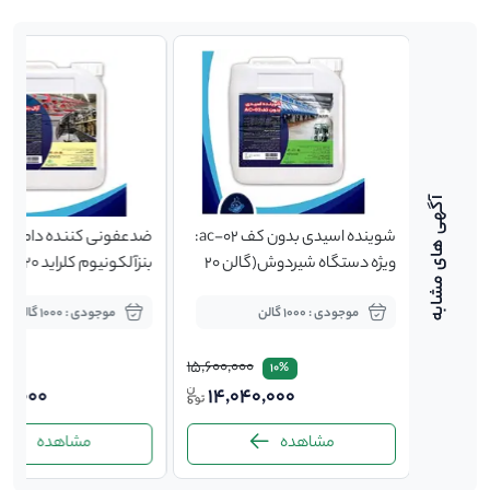
شوینده اسیدی بدون کف ac-02:
ضدعفونی کننده دام: آرال
ویژه دستگاه شیردوش(گالن 20
بنزآلکونیوم کل
کیلوگرمی)
طیور (گالن 20 کیلوگرمی)
موجودی : 1000 گالن
موجودی : 1000 گالن
15,600,000
10%
00,000
14,040,000
580,
مشاهده
مشاهده