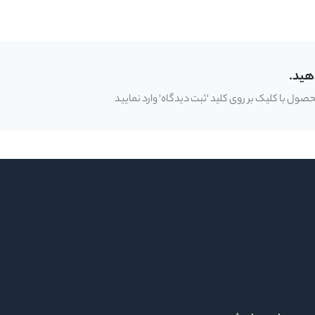
هید.
ل با کلیک بر روی کلید 'ثبت دیدگاه' وارد نمایید