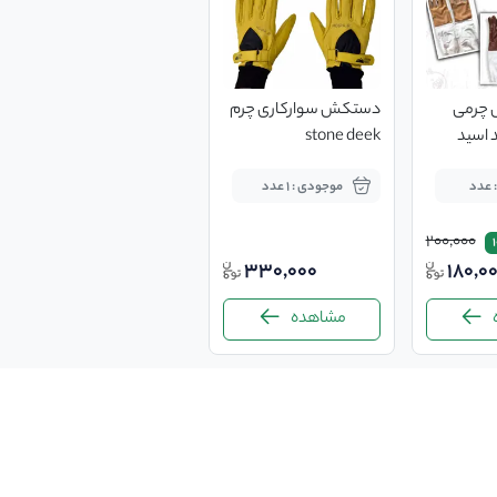
 چرمی
دستکش سوارکاری چرم
بلند ضد اسید
stone deek
 عدد
موجودی : 1 عدد
200,000
330,000
180,0
مشاهده