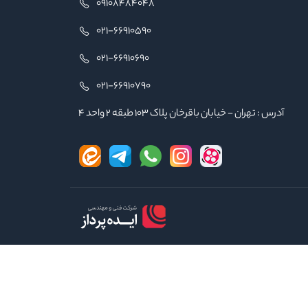
09108484048
021-66910590
021-66910690
021-66910790
آدرس : تهران - خیابان باقرخان پلاک ۱۰۳ طبقه ۲ واحد ۴