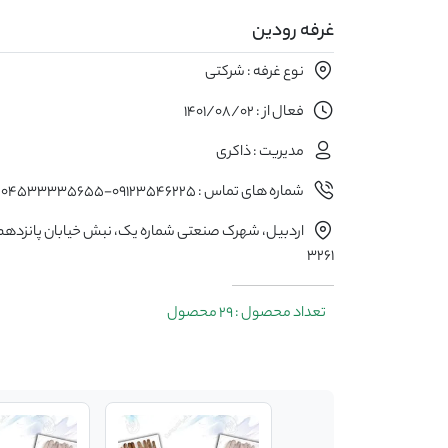
غرفه رودین
نوع غرفه : شرکتی
فعال از : 1401/08/02
مدیریت : ذاکری
شماره های تماس : 09123546225-04533335655
اردبیل، شهرک صنعتی شماره یک، نبش خیابان پانزده
3261
تعداد محصول : 29 محصول