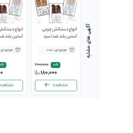
انواع دستکش چرمی
انواع دستکش
آستین بلند ضد اسید
آستین 
زنبورداری
زنبورداری
موجودی : عدد
موجودی :
200,000
10%
10%
00
180,000
مشاهده
مشاهده
-