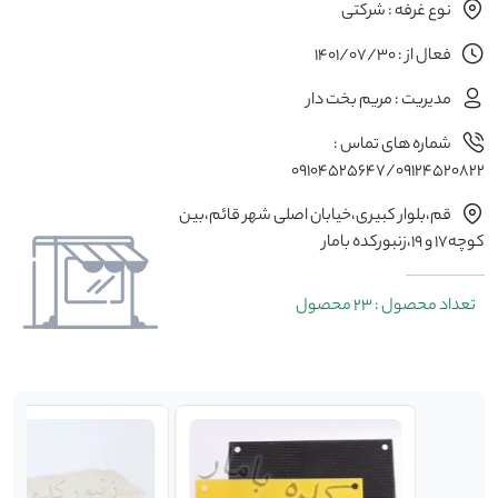
نوع غرفه : شرکتی
فعال از : 1401/07/30
مدیریت : مریم بخت دار
شماره های تماس :
09104525647/09124520822
قم،بلوار کبیری،خیابان اصلی شهر قائم،بین
کوچه17 و 19،زنبورکده بامار
تعداد محصول : 23 محصول