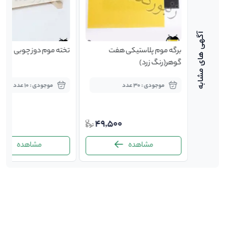
یتری
برگه موم پلاستیکی هفت
تخته موم دوز چوبی
گوهر(رنگ زرد)
موجودی : 30 عدد
موجودی : 10 عدد
00
49,500
1,87
مشاهده
مشاهده
-