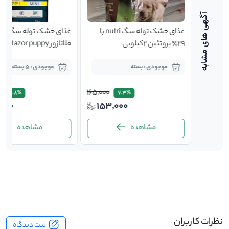
 و ضد
غذای خشک توله سگ nutri با
غذای خشک توله سگ نژا
۲۹٪ پروتئین ۲کیلویی
کیلوگرم
موجودی : بسته
موجودی : 5 بسته
0
165,000
145,000
10.8%
7.3%
,000
153,000
100,
مشاهده
مشاهده
-
نظرات کاربران
ثبت دیدگاه