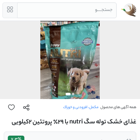
جستجــــو
همه آگهی های محصول
مکمل، افزودنی و خوراک
غذای خشک توله سگ nutri با ۲۹٪ پروتئین ۲کیلویی
7.3%