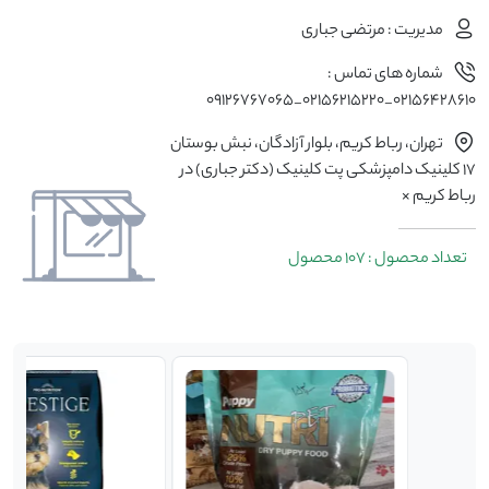
مدیریت : مرتضی جباری
شماره های تماس :
02156428610_02156215220_09126767065
تهران، رباط كريم، بلوار آزادگان، نبش بوستان
17 کلینیک دامپزشکی پت کلینیک (دکتر جباری) در
رباط کریم ×
تعداد محصول : 107 محصول