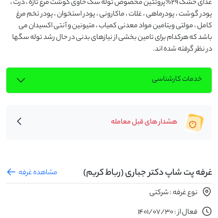
غذای خشک 29%پروتئین مخصوص توله سگ حاوی گوشت مرغ تازه ، ذرت ، 
پودر گوشت ، پودرماهی ، غلات ، ماکارونی ، پودر استخوان ، پودر تخم مرغ 
کامل ، مولتی ویتامین مواد معدنی کمیاب ، متیونین و آنتی اکسیدان می 
باشد که هرکدام برای تامین بخشی از نیازهای بدنی در حال رشد توله سگها 
در نظر گرفته شده اند.
خدمات کارشناسی
هشدار های قبل معامله
غرفه پت شاپ دکتر جباری (رباط کریم)
مشاهده غرفه
نوع غرفه : شرکتی
فعال از : 1401/07/30