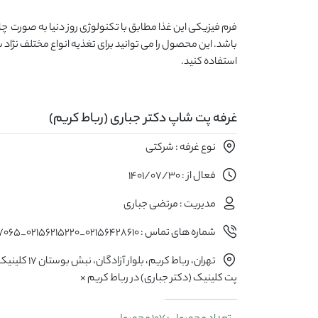
استفاده کنید.
غرفه پت شاپ دکتر جباری (رباط کریم)
نوع غرفه : شرکتی
فعال از : 1401/07/30
مدیریت : مرتضی جباری
شماره های تماس : 02156428610_02156215220_09126767065
تهران، رباط كريم، بلوار 
پت کلینیک (دکتر جباری) در رباط کریم ×