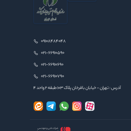
09108484048
021-66910590
021-66910690
021-66910790
آدرس : تهران - خیابان باقرخان پلاک ۱۰۳ طبقه ۲ واحد ۴