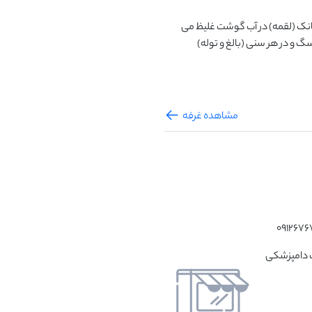
فرم فیزیکی این غذا مطابق با تکنولوژی روز دنیا به صورت  چانک (لقمه) در آب گوشت غلیظ می 
باشد. این محصول را می توانید برای تغذیه انواع مختلف نژاد سگ و در هر سنی (بالغ و توله) 
مشاهده غرفه
آزادگان، نبش بوستان 17 کلینیک دامپزشکی