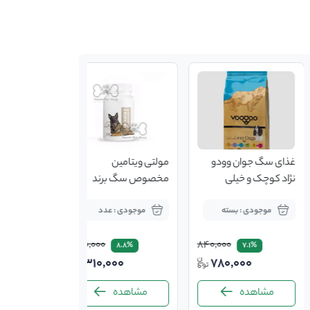
غذای سگ جوان وودو
مولتی ویتامین
نژاد کوچک و خیلی
مخصوص سگ برند
کوچک ۱۰کیلویی
dr.kalan
موجودی : بسته
موجودی : عدد
340,000
840,000
8.8%
7.1%
310,000
780,000
مشاهده
مشاهده