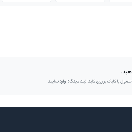
هید.
ل با کلیک بر روی کلید 'ثبت دیدگاه' وارد نمایید