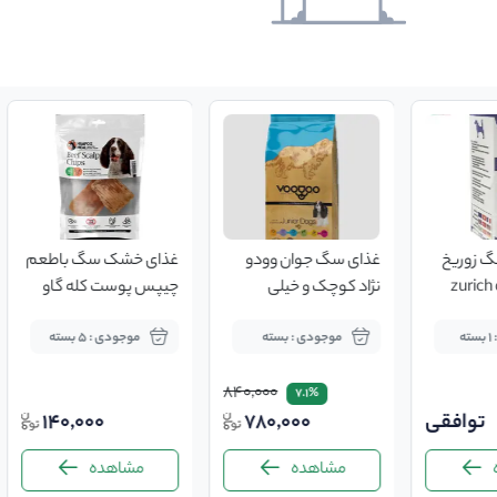
 زوریخ
غذای سگ جوان وودو
غذای خشک سگ باطعم
zurich
نژاد کوچک و خیلی
چیپس پوست کله گاو
کوچک ۱۰کیلویی
ه
موجودی : بسته
موجودی : 5 بسته
840,000
7.1%
توافقی
780,000
140,000
مشاهده
مشاهده