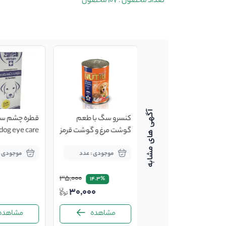
تعداد محصول : 107 محصول
غذای خشک گربه با ۲۹٪
کنسرو سگ با طعم
قطره چشم سگ
پروتئین nuttri کیلویی ۷
گوشت مرغ و گوشت قرمز
 dog eye care
نوتری ۴۲۵ گرمی
50ml
موجودی : بسته
موجودی : عدد
موجودی : 1 بست
35,000
600,000
14.3%
3.3%
30,000
580,000
مشاهده
مشاهده
مشاهده