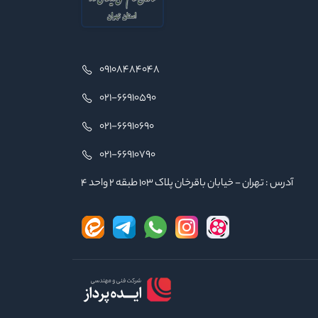
09108484048
021-66910590
021-66910690
021-66910790
آدرس : تهران - خیابان باقرخان پلاک ۱۰۳ طبقه ۲ واحد ۴