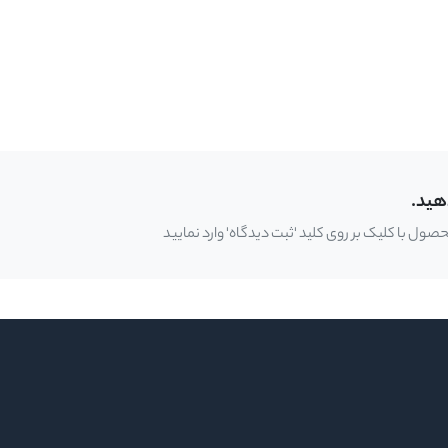
هید.
ل با کلیک بر روی کلید 'ثبت دیدگاه' وارد نمایید