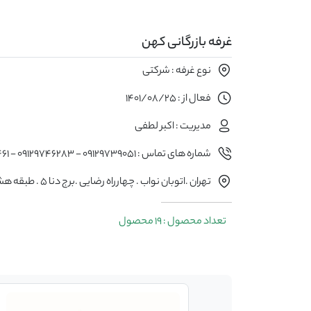
غرفه بازرگانی کهن
نوع غرفه : شرکتی
فعال از : 1401/08/25
مدیریت : اکبر لطفی
شماره های تماس : 09129739051 - 09129746283 - 02128425461
تهران .اتوبان نواب . چهارراه رضایی .برج دنا ۵ . طبقه هشت واحد دو
تعداد محصول : 19 محصول