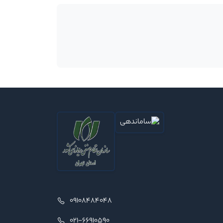
09108484048
021-66910590