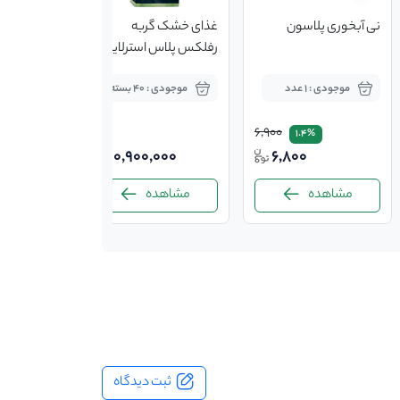
نی آبخوری پلاسون
غذای خشک گربه
رفلکس پلاس استرلایزد
(عقیم) 15 کیلو
موجودی : 1 عدد
موجودی : 40 بسته
6,900
1.4%
10,900,000
6,800
مشاهده
مشاهده
ثبت دیدگاه