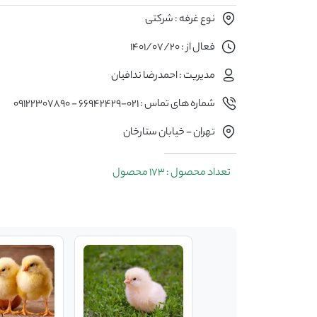
نوع غرفه : شرکتی
فعال از : 1401/07/20
مدیریت : احمدرضا ندافیان
شماره های تماس : 021-66942429 - 09122307890
تهران - خیابان ستارخان
تعداد محصول : 173 محصول