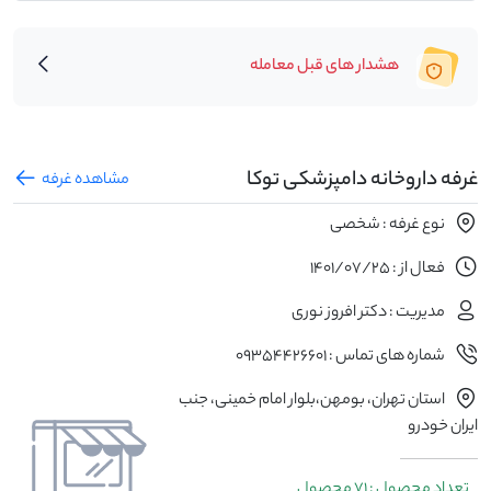
هشدار های قبل معامله
غرفه داروخانه دامپزشکی توکا
مشاهده غرفه
نوع غرفه : شخصی
فعال از : 1401/07/25
مدیریت : دکتر افروز نوری
شماره های تماس : 09354426601
استان تهران، بومهن،بلوار امام خمینی، جنب
ایران خودرو
تعداد محصول : 71 محصول