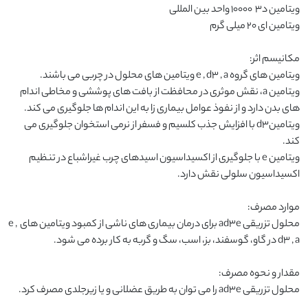
ویتامین های گروه ‌e‌ , d3 , a ویتامین های محلول در چربی می باشند. 
ویتامین a‌، نقش موثری در محافظت از بافت های پوششی و مخاطی اندام 
ویتامینd3 با افزایش جذب کلسیم و فسفر از نرمی استخوان جلوگیری می 
ویتامین e‌ با جلوگیری از اکسیداسیون اسیدهای چرب غیراشباع در تنظیم 
محلول تزریقی ad3e‌ برای درمان بیماری های ناشی از کمبود ویتامین های e‌ , 