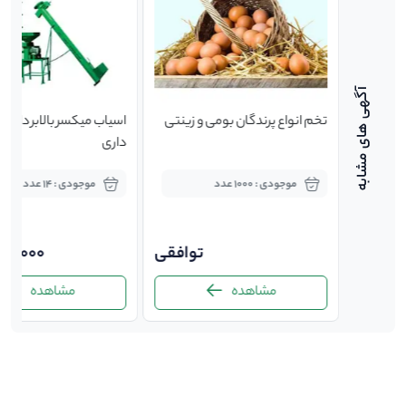
وله گرد
تخم انواع پرندگان بومی و زینتی
اسیاب میکسر بالابر دامدار
داری
موجودی : 1000 عدد
موجودی : 14 عدد
810,
توافقی
000,000
مشاهده
مشاهده
-