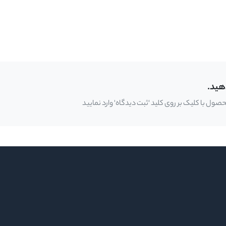
هید.
ل با کلیک بر روی کلید 'ثبت دیدگاه' وارد نمایید