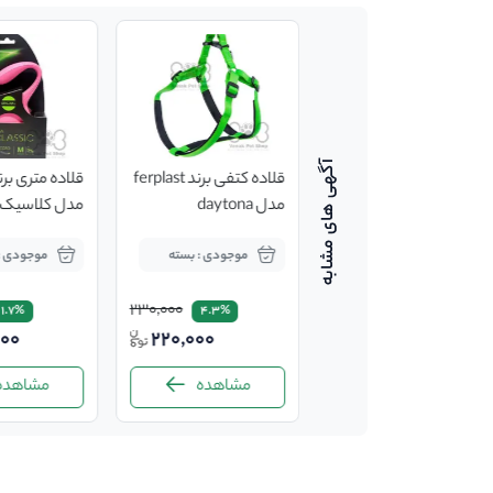
قلاده گردنی نینا پت مدل
قلاده کتفی برند ferplast
نگین دار
مدل daytona
مدل کلاسیک 5 متر
موجودی : بسته
موجودی : بسته
موجودی :
230,000
125,000
1.7%
4.3%
12%
000
220,000
110,000
مشاهده
مشاهده
مشاهده