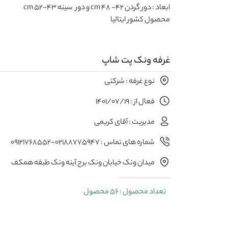
محصول کشور ایتالیا
غرفه ونک پت شاپ
نوع غرفه : شرکتی
فعال از : 1401/07/19
مدیریت : آقای کریمی
شماره های تماس : 02188775947-09121768552
میدان ونک خیابان ونک برج آینه ونک طبقه همکف
تعداد محصول : 56 محصول