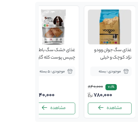
غذای سگ جوان وودو
غذای خشک سگ باطعم
نژاد کوچک و خیلی
چیپس پوست کله گاو
کوچک ۱۰کیلویی
موجودی : بسته
موجودی : 5 بسته
840,000
7.1%
140,000
780,000
مشاهده
مشاهده