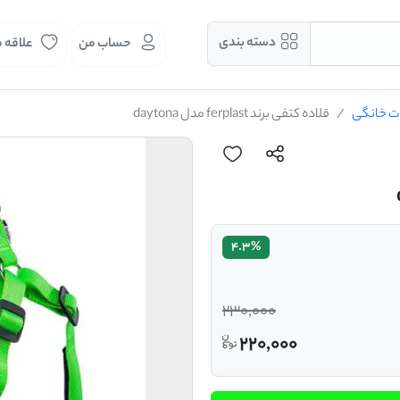
دسته بندی
حساب من
علاقه 
نات خانگی
قلاده کتفی برند ferplast مدل daytona
4.3%
230,000
220,000