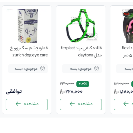
قلاده متری برند flexi
قلاده کتفی برند ferplast
قطره چشم سگ زوریخ
مدل daytona
zurich dog eye care
50ml
 بسته
موجودی : بسته
موجودی : 1 بسته
230,000
1,200,000
4.3%
1,180,
220,000
توافقی
مشاهده
مشاهده