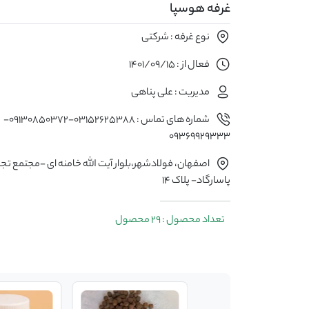
غرفه هوسپا
نوع غرفه : شرکتی
فعال از : 1401/09/15
مدیریت : علی پناهی
شماره های تماس : 03152625388-09130850372-
09369929333
اصفهان، فولادشهر،بلوار آیت الله خامنه ای -مجتمع تج
پاسارگاد- پلاک 14
تعداد محصول : 29 محصول