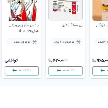
پرو ستا گلاندين
باکس سم چینی برقی
هواده پد
مدل d-e-220
موجودی : 20 ویال
موجودی : عدد
موجو
420,000
توافقی
مشاهده
مشاهده
مش