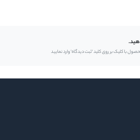
هید.
ل با کلیک بر روی کلید 'ثبت دیدگاه' وارد نمایید