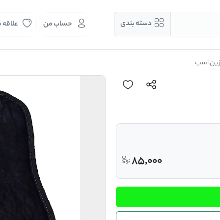
دسته بندی
حساب من
علاقه 
 زین اسب
85,000