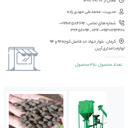
فعال از : 1401/09/19
مدیریت : محمدعلی مهدی زاده
شماره های تماس : 09902584692-
09130693420-034_32456094
کرمان ، بلوار جهاد حد فاصل کوچه۹۲ و ۹۴
لوازم دامداری آرین
تعداد محصول : 35 محصول