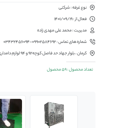
نوع غرفه : شرکتی
فعال از : 1401/09/19
مدیریت : محمد علی مهدی زاده
شماره های تماس : 09902584692-03432456094
کرمان ، بلوار جهاد حد فاصل کوچه۹۲ و ۹۴ لوازم دامداری آرین.
تعداد محصول : 59 محصول