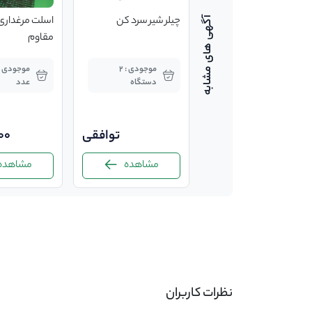
روغندان گسترشی
چیلر شیر سرد کن
دستگاه شیردوشی
مقاوم
موجودی : قطعه
موجودی : 2
دستگاه
عدد
115,000
8.7%
105,000
توافقی
00
مشاهده
مشاهده
مشاهده
-
نظرات کاربران