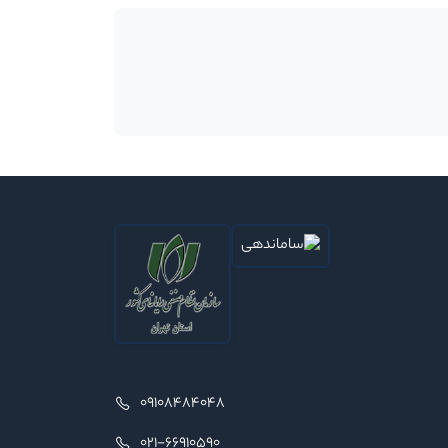
09108484048
021-66910590