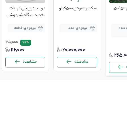
اسلت مرغداری 50*50
میکسر عمودی 500کیلو
درب بیدون پلی کربنات
تخت دستگاه شیردوشی
موجودی : 2000
موجودی : عدد
موجودی : قطعه
125,000
7.2%
116,000
20,000,000
265,0
مشاهده
مشاهده