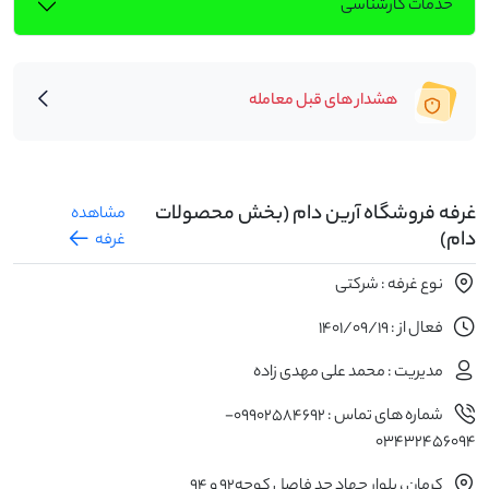
خدمات کارشناسی
هشدار های قبل معامله
غرفه فروشگاه آرین دام (بخش محصولات
مشاهده
دام)
غرفه
نوع غرفه : شرکتی
فعال از : 1401/09/19
مدیریت : محمد علی مهدی زاده
شماره های تماس : 09902584692-
03432456094
کرمان ، بلوار جهاد حد فاصل کوچه۹۲ و ۹۴