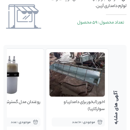
لوازم دامداری آرین.
تعداد محصول : 59 محصول
ل
اخور (ابخور برای دامداریا و
روغندان مدل گسترش
سوارکاریا)
موجودی : 10 عدد
موجودی : عدد