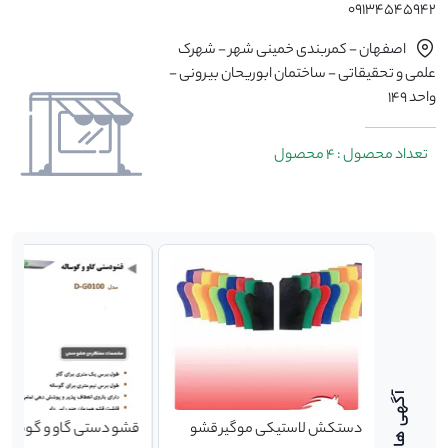
09134545942
اصفهان - کمربندی خمینی شهر - شهرک
علمی و تحقیقاتی - ساختمان ابوریحان بیرونی -
واحد 149
تعداد محصول : 4 محصول
دستکش لاستیکی موگیر قشو
قشو دستی گاو و گوساله