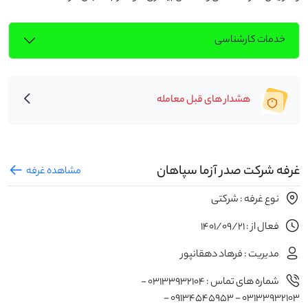
خدمات کارشناسی
هشدار های قبل معامله
غرفه شرکت صدر آزما سپاهان
مشاهده غرفه
نوع غرفه : شرکتی
فعال از : 1401/09/21
مدیریت : فرهاد دهقانپور
شماره های تماس : 03133932104 -
03133932103 - 09134545953 -