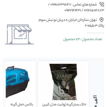
شماره های تماس : 09198339847 /
02166504873 / 09122141431
تهران ستارخان خیابان 8 دریان نو نبش سوم
پلاک 3 طبقه 2
تعداد محصول : 73 محصول
خاک بستر گربه ژوانیت مدل کربن
باکس حمل گربه