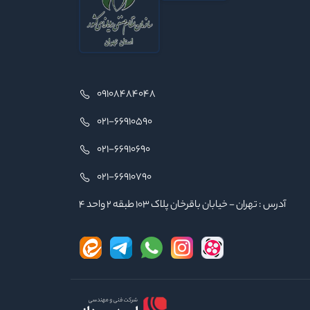
09108484048
021-66910590
021-66910690
021-66910790
آدرس : تهران - خیابان باقرخان پلاک ۱۰۳ طبقه ۲ واحد ۴