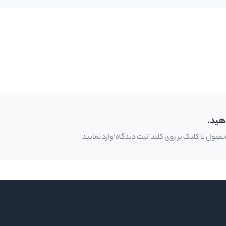
هید.
ل با کلیک بر روی کلید 'ثبت دیدگاه' وارد نمایید