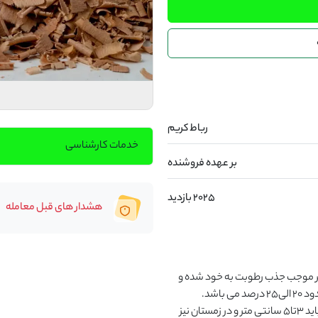
رباط کریم
خدمات کارشناسی
بر عهده فروشنده
2025 بازدید
هشدار های قبل معامله
نقش مهم بستر سالن نگهداری از طیور،می باشد که این بستر موجب جذب رطوبت به خود شده و 
مانع از تولید گاز آمونیاک می گردد. رطوبت مناسب بستر در حدود ۲۰ الی۲۵ درصد می باشد. 
ضخامت موادی که در بستر به کار می روند در فصل تابستان باید ۳تا۵ سانتی متر و در زمستان نیز 