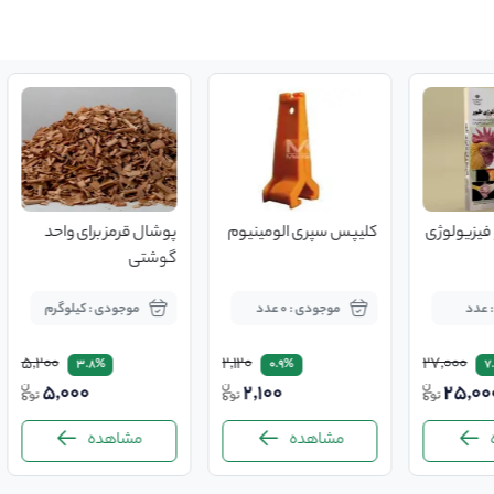
فیزیولوژی
کلیپس سپری الومینیوم
پوشال قرمز برای واحد
گوشتی
 عدد
موجودی : 0 عدد
موجودی : کیلوگرم
5,200
2,120
27,000
3.8%
0.9%
7
5,000
2,100
25,00
مشاهده
مشاهده