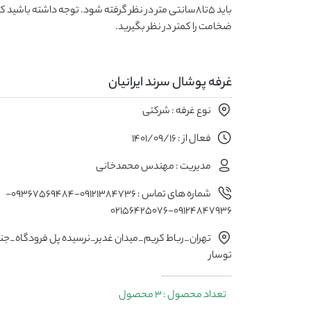
ضخامت را کمتر در نظر بگیرید.
غرفه پوشال سرند ایرانیان
نوع غرفه : شرکتی
فعال از : 1401/09/16
مدیریت : مهندس محمدخانی
شماره های تماس : 09121384736-09367569484-
09124847936-02156425076
تهران_رباط کریم_میدان غدیر_نرسیده پل فرودگاه_ج
توسار
تعداد محصول : 3 محصول