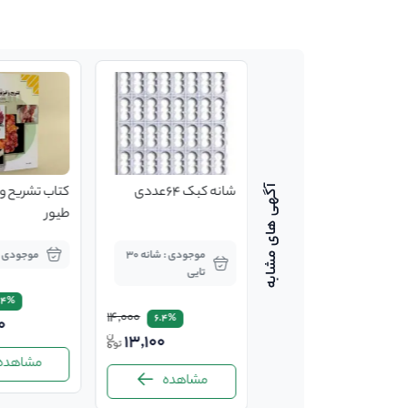
مرغ زنده
شانه کبک 64عددی
کتاب تشریح و 
طیور
موجودی : 5000
موجودی : شانه 30
موجودی :
کیلوگرم
تایی
.4%
14,000
6.4%
0
13,100
37,000
مشاهده
مشاهده
مشاهده