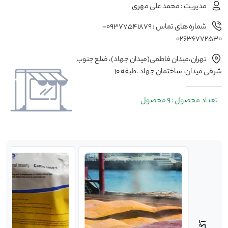
مدیریت : محمد علی مهری
شماره های تماس : 09377541879-
02636772530
تهران،میدان فاطمی(میدان جهاد)، ضلع جنوب
شرقی میدان، ساختمان جهاد .طبقه ۱۰
تعداد محصول : 9 محصول