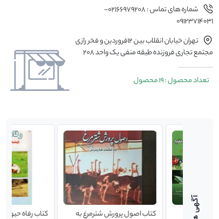
شماره های تماس : 02166979208-
09123714031
تهران خیابان انقلاب بین 12فروردین و فخر رازی
مجتمع تجاری فروزنده طبقه منفی یک واحد 208
تعداد محصول : 19 محصول
د + نکات
کتاب اصول پرورش شترمرغ به
کتاب رفاه حیوانات 