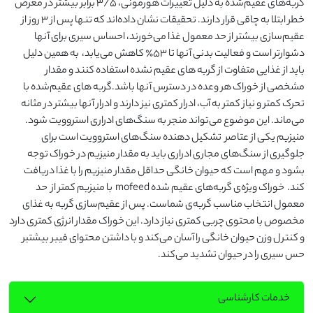
گربه‌های عقیم‌شده به دلیل تغییرات هورمونی، ۳/۵ برابر بیشتر در معرض 
خطر ابتلا به چاقی قرار دارند. تحقیقات نشان داده‌اند که تنها پس از ۳ روز از 
عقیم‌سازی بیشتر از حد معمول غذا می‌خورند، احساس سیری برای آنها 
دشوارتر است و فعالیت بدنی آنها تا ۵۳٪ کاهش می‌یابد،  به همین دلیل 
باید از غذایی متفاوت از گربه های عقیم نشده استفاده کنند و مقدار 
مشخصی از خوراک هر وعده در دسترس آنها باشد.گربه های عقیم‌شده با 
تحرک کمتر و نیاز کمتر به آب، ادرار کمتری نیز دارند و ادرار آنها بیشتر در مثانه 
می‌ماند. این موضوع می‌تواند منجر به سنگ‌های ادراری استروویت شود. 
منیزیم یکی از عتاصر  تشکیل دهنده سنگ‌های استروویت است برای 
جلوگیری از سنگ‌های مجاری ادراری باید به مقدار منیزیم در خوراک توجه 
بشود و مهم است که حیوان خانگی حداقل مقدار منیزیم را با غذا دریافت 
کند.  خوراک ویژه‌ی گربه‌های عقیم شده mofeed  با منیزیم کمتر از  حد 
معمول انتخاب مناسب گربه‌ی شماست. پس از عقیم‌سازی گربه به غذای 
مخصوص با محتوی چربی کمتری نیاز دارد. این خوراک مقدار انرژی کمتری دارد 
و کنترل وزن حیوان خانگی را آسان می‌کند و با داشتن محتوای فیبر بیشتبر 
حس سیری را در حیوان تشدید می‌کند.
خدمات کارشناسی