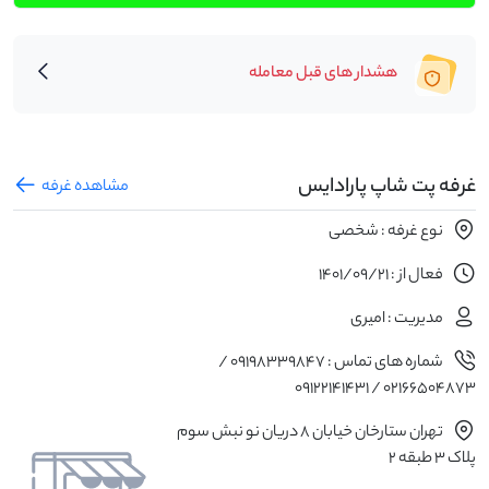
هشدار های قبل معامله
غرفه پت شاپ پارادایس
مشاهده غرفه
نوع غرفه : شخصی
فعال از : 1401/09/21
مدیریت : امیری
شماره های تماس : 09198339847 /
02166504873 / 09122141431
تهران ستارخان خیابان 8 دریان نو نبش سوم
پلاک 3 طبقه 2