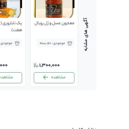
شامپو عسل و ژل رویال
معجون عسل و ژل رویال
پک ناباروری 
هفت)
موجودی : 0 عدد
موجودی : 50 بسته
موجودی : 15 بست
,000
1,300,000
120,000
مشاهده
مشاهده
مشاهده
-