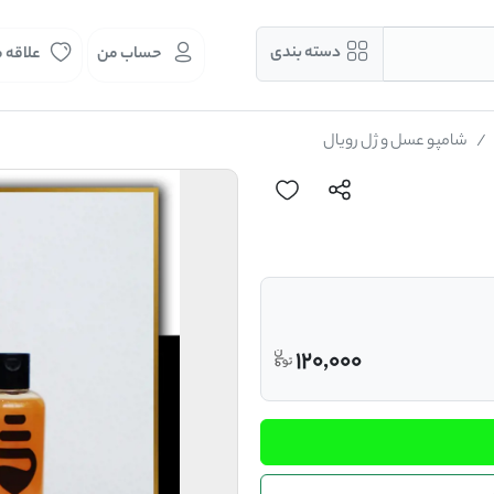
دسته بندی
حساب من
علاقه 
شامپو عسل و ژل رویال
120,000