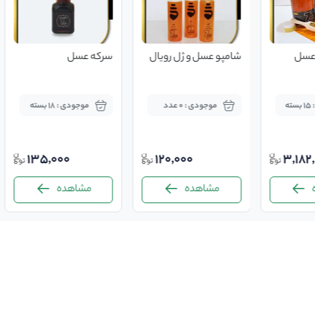
(عسل
شامپو عسل و ژل رویال
سرکه عسل
ه
موجودی : 0 عدد
موجودی : 18 بسته
135,000
120,000
3,182
مشاهده
مشاهده