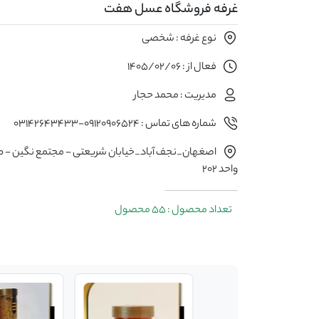
غرفه فروشگاه عسل هفت
نوع غرفه : شخصی
فعال از : 1405/02/06
مدیریت : محمد حجار
شماره های تماس : 09120906524-03142643433
اصغهان_نجف آباد_خیابان شریعتی - مجتمع نگین - ط
واحد 202
تعداد محصول : 55 محصول