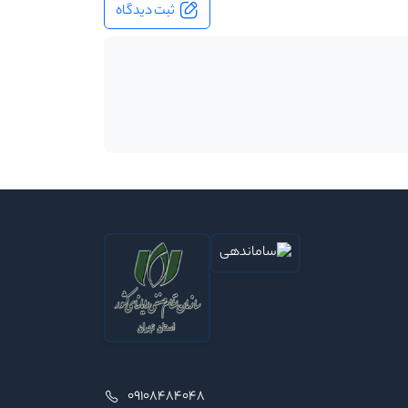
ثبت دیدگاه
09108484048