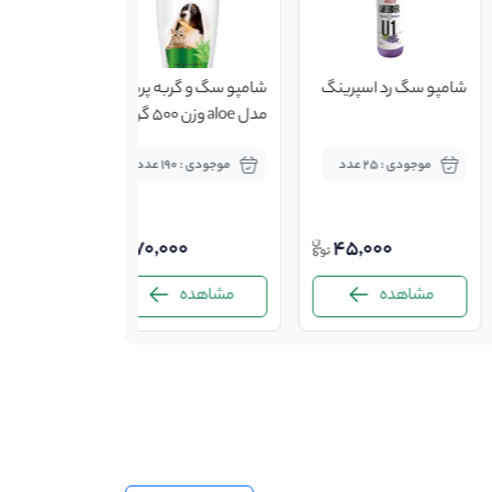
شامپو سگ رد اسپرینگ
شامپو سگ و گربه پرسا
مدل aloe وزن 500 گرم
موجودی : 25 عدد
موجودی : 190 عدد
70,000
45,000
مشاهده
مشاهده