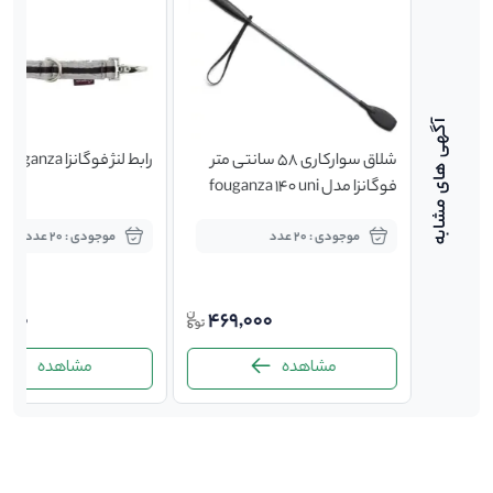
مخصوص
شلاق سوارکاری 58 سانتی متر
رابط لنژ فوگانزا fouganza
فوگانزا مدل fouganza 140 uni
موجودی : 20 عدد
موجودی : 20 عدد
,000
469,000
98,0
مشاهده
مشاهده
-