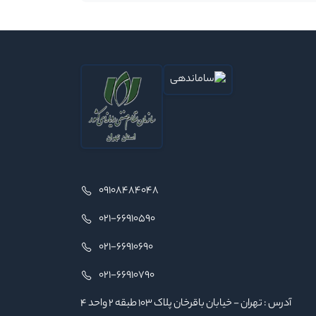
09108484048
021-66910590
021-66910690
021-66910790
آدرس : تهران - خیابان باقرخان پلاک ۱۰۳ طبقه ۲ واحد ۴