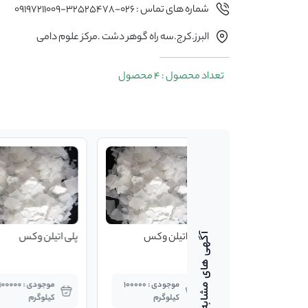
شماره های تماس : 026-32525478-09197211009
البرز.کرج.سه راه گوهر دشت .مرکز علوم دامی
تعداد محصول : 4 محصول
پلی اتیلن وکس
پلی اتیلن وکس
موجودی : 100000
موجودی : 100000
کیلوگرم
کیلوگرم