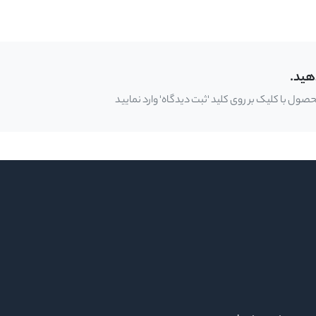
هید.
ل با کلیک بر روی کلید 'ثبت دیدگاه' وارد نمایید