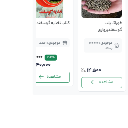
خوراک پلت
کتاب تغذیه گوسفند
گوسفندپرواری
موجودی : 100000
موجودی : 1 عدد
بسته
145,000
3.4%
140,000
14,500
مشاهده
مشاهده