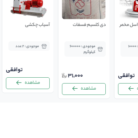
مخمر زنده ویواسل مخمر
دی کلسیم فسفات
آسیاب چکشی
موجودی : 10000
موجودی : 600000
موجودی : 2 عدد
کیلوگرم
توافقی
توافقی
31,000
مشاهده
مشاهده