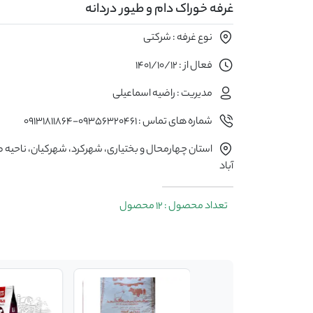
غرفه خوراک دام و طیور دردانه
نوع غرفه : شرکتی
فعال از : 1401/10/12
مدیریت : راضیه اسماعیلی
شماره های تماس : 09356320461-09131811864
استان چهارمحال و بختیاری، شهرکرد، شهرکیان، ناحیه 
آباد
تعداد محصول : 12 محصول