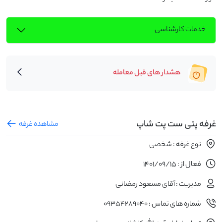
خدمات کارشناسی
هشدار های قبل معامله
غرفه پتی ست پت شاپ
مشاهده غرفه
نوع غرفه : شخصی
فعال از : 1401/09/15
مدیریت : آقای مسعود رمضانی
شماره های تماس : 09354289040