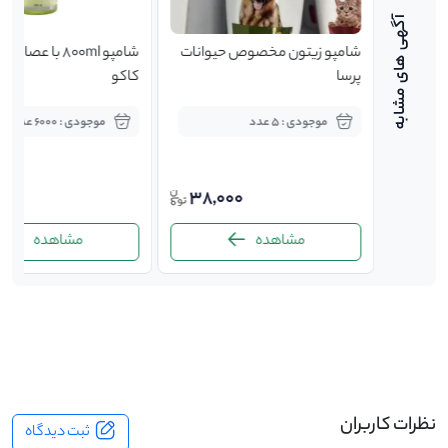
شامپو زیتون مخصوص حیوانات
شامپو 800ml با عصا
پرسا
کاکو
موجودی : 5 عدد
موجودی : 6000 عدد
000
38,000
110,0
مشاهده
مشاهده
-
نظرات کاربران
ثبت دیدگاه