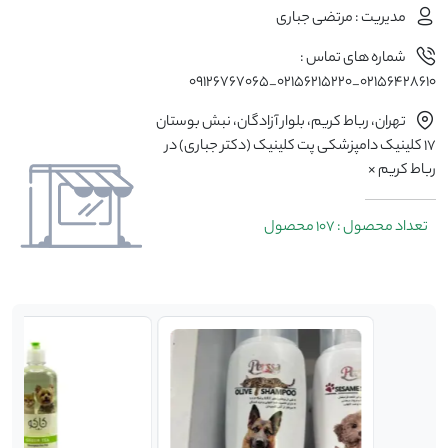
مدیریت : مرتضی جباری
شماره های تماس :
02156428610_02156215220_09126767065
تهران، رباط كريم، بلوار آزادگان، نبش بوستان
17 کلینیک دامپزشکی پت کلینیک (دکتر جباری) در
رباط کریم ×
تعداد محصول : 107 محصول