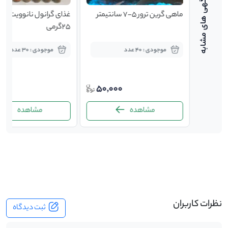
ماهی گرین ترور 5-7 سانتیمتر
غذای گرانول نانوویت ترو
25گرمی
موجودی : 40 عدد
موجودی : 30 عدد
000
50,000
9,50
مشاهده
مشاهده
-
نظرات کاربران
ثبت دیدگاه